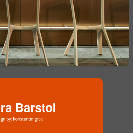
ra Barstol
ign by: konstantin grcic