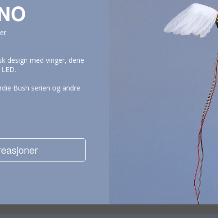
INO
er
isk design med vinger, dene
 LED.
rdie Bush serien og andre
reasjoner