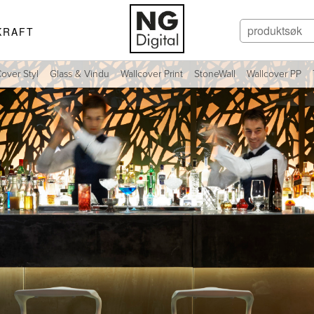
KRAFT
over Styl
Glass & Vindu
Wallcover Print
StoneWall
Wallcover PP