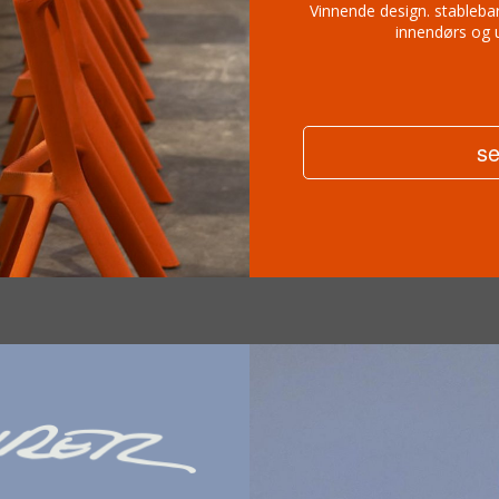
Vinnende design. stablebar
innendørs og 
se