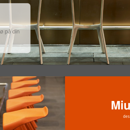
jø på din
Miu
des