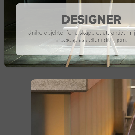
DESIGNER
Unike objekter for å skape et attraktivt mil
arbeidsplass eller i ditt hjem.