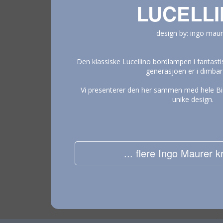
LUCELL
design by: ingo maur
Den klassiske Lucellino bordlampen i fantast
generasjoen er i dimbar
Vi presenterer den her sammen med hele Bi
unike design.
... flere Ingo Maurer k