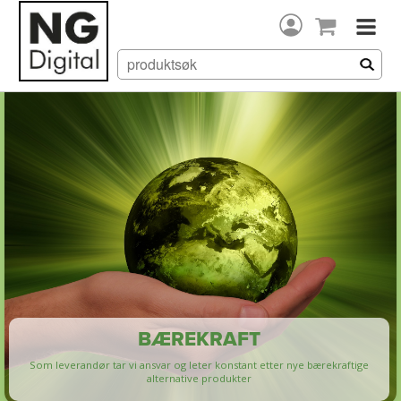
BÆREKRAFT
Som leverandør tar vi ansvar og leter konstant etter nye bærekraftige
alternative produkter