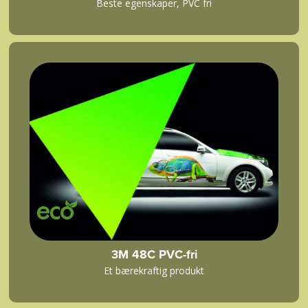
Beste egenskaper, PVC fri
3M 48C PVC-fri
Et bærekraftig produkt