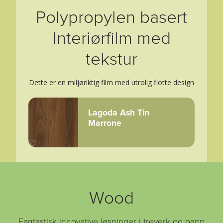
Polypropylen basert
Interiørfilm med
tekstur
Dette er en miljøriktig film med utrolig flotte design
Lagoda Ash Tin
Marrone
Wood
Fantastisk innovative løsninger i treverk og papp