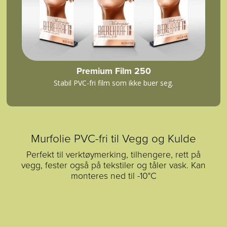
Premium Film 250
Stabil PVC-fri film som ikke buer seg.
Murfolie PVC-fri til Vegg og Kulde
Perfekt til verktøymerking, tilhengere, rett på
vegg, fester også på tekstiler og tåler vask. Kan
monteres ned til -10°C