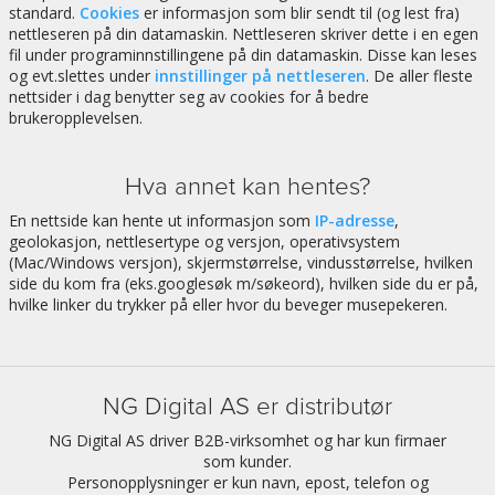
standard.
Cookies
er informasjon som blir sendt til (og lest fra)
nettleseren på din datamaskin. Nettleseren skriver dette i en egen
fil under programinnstillingene på din datamaskin. Disse kan leses
og evt.slettes under
innstillinger på nettleseren
. De aller fleste
nettsider i dag benytter seg av cookies for å bedre
brukeropplevelsen.
Hva annet kan hentes?
En nettside kan hente ut informasjon som
IP-adresse
,
geolokasjon, nettlesertype og versjon, operativsystem
(Mac/Windows versjon), skjermstørrelse, vindusstørrelse, hvilken
side du kom fra (eks.googlesøk m/søkeord), hvilken side du er på,
hvilke linker du trykker på eller hvor du beveger musepekeren.
NG Digital AS er distributør
NG Digital AS driver B2B-virksomhet og har kun firmaer
som kunder.
Personopplysninger er kun navn, epost, telefon og