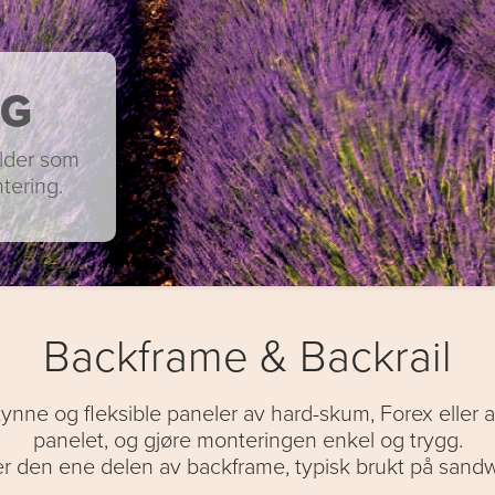
NG
ilder som
tering.
Backframe & Backrail
nne og fleksible paneler av hard-skum, Forex eller al
panelet, og gjøre monteringen enkel og trygg.
er den ene delen av backframe, typisk brukt på sandw