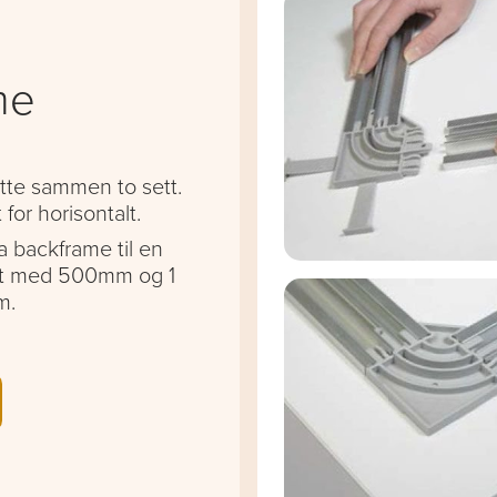
me
te sammen to sett.
t for horisontalt.
ha backframe til en
tt med 500mm og 1
m.