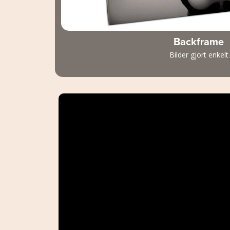
Backframe
Bilder gjort enkelt