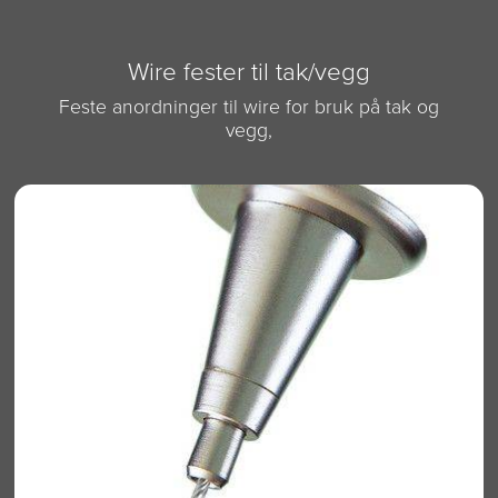
Wire fester til tak/vegg
Feste anordninger til wire for bruk på tak og
vegg,