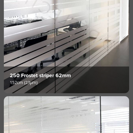
250 Frostet striper 62mm
152cm (23µm)