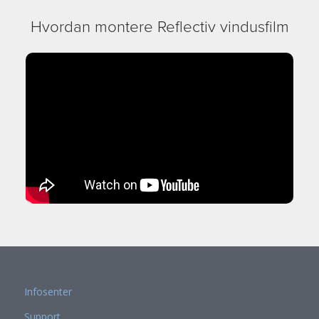
Hvordan montere Reflectiv vindusfilm
Infosenter
Support