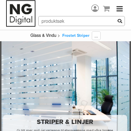
Glass & Vindu
>
...
Frostet Striper
STRIPER & LINJER
Gi litt mer spill og variasjon til glassveggene med våre linjære