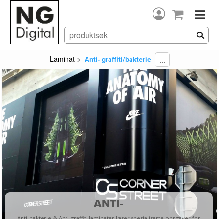
Laminat
>
...
Anti- graffiti/bakterie
ANTI-
Anti-bakterie & Anti-graffiti laminater løser spesialiserte oppgaver for