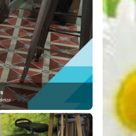
cs
vdekor