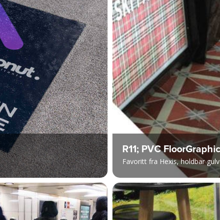
R11; PVC FloorGraphi
Favoritt fra Hexis, holdbar gul