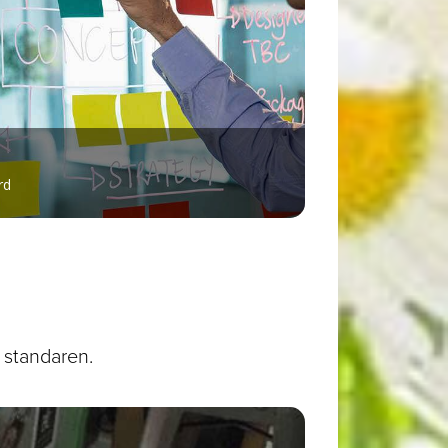
rd
 R standaren.