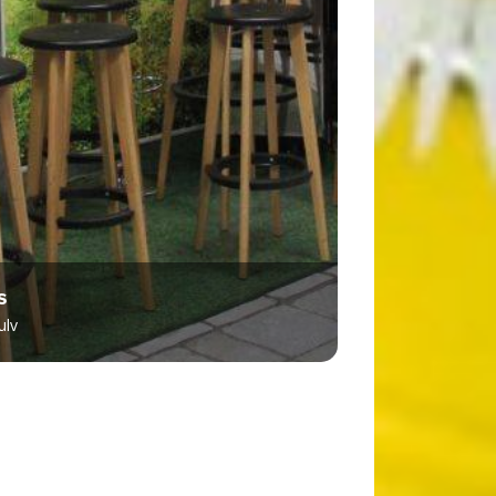
s
ulv