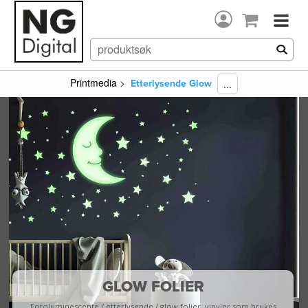
Printmedia
>
...
Etterlysende Glow
GLOW FOLIER
Fotoluminescente / etterlysende / glow folier, vinyler som brukes