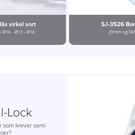
lås sirkel sort
SJ-3526 Bor
s Ø10 - Ø13 - Ø16
25mm og 5
l-Lock
 som krever semi-
nger?