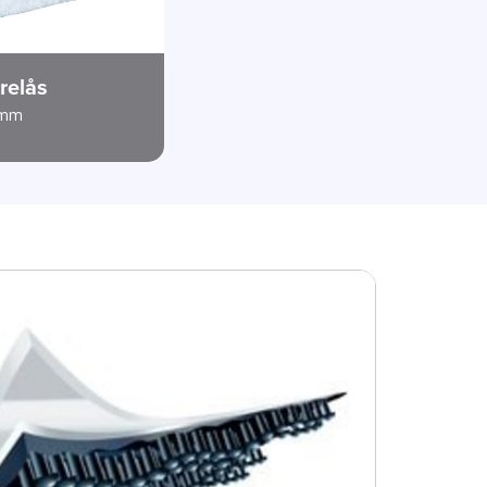
relås
0mm