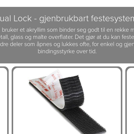
al Lock - gjenbrukbart festesyste
 bruker et akryllim som binder seg godt til en rekke
all, glass og malte overflater. Det gjør at du kan feste 
re deler som åpnes og lukkes ofte, for enkel og gje
bindingsstyrke over tid.