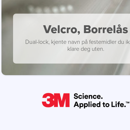
Velcro, Borrelås
Dual-lock, kjente navn på festemidler du i
klare deg uten.