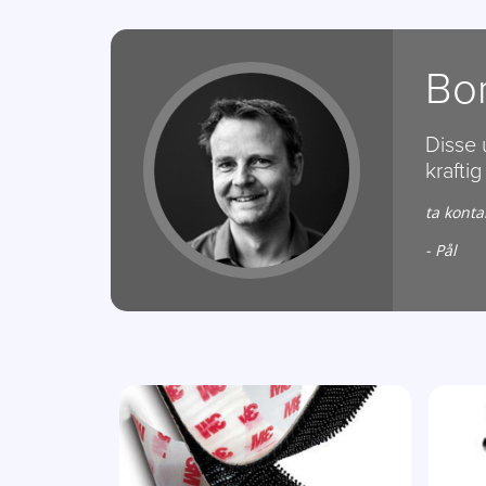
Bor
Disse 
krafti
ta konta
- Pål