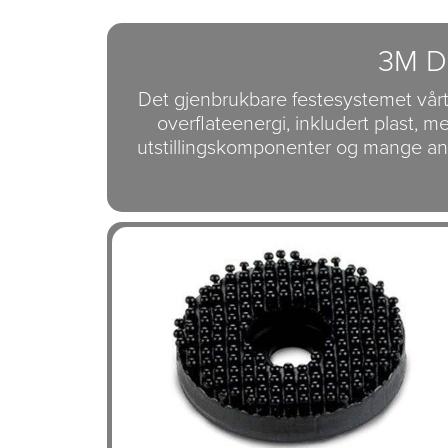
3M Du
Det gjenbrukbare festesystemet vårt
overflateenergi, inkludert plast, met
utstillingskomponenter og mange and