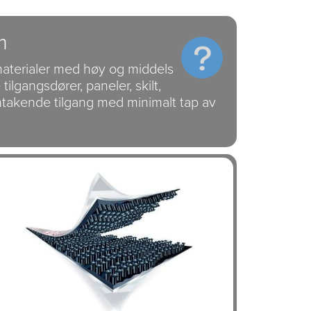
m
 materialer med høy og middels
tilgangsdører, paneler, skilt,
ntakende tilgang med minimalt tap av