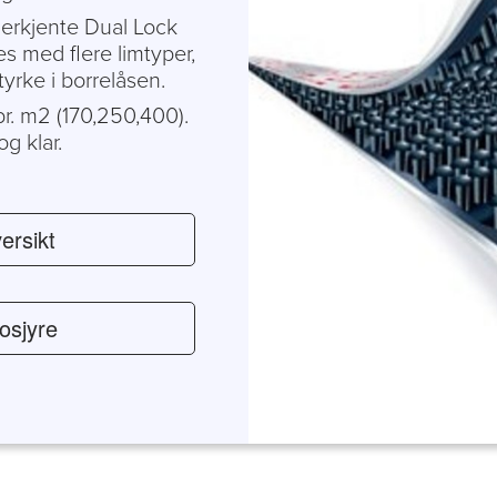
nerkjente Dual Lock
s med flere limtyper,
tyrke i borrelåsen.
pr. m2 (170,250,400).
og klar.
ersikt
osjyre