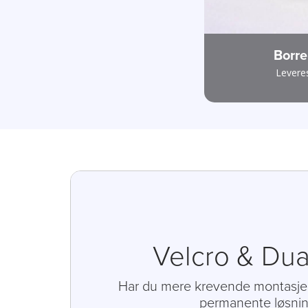
Borre
Levere
Velcro & Dua
Har du mere krevende montasjer
permanente løsni