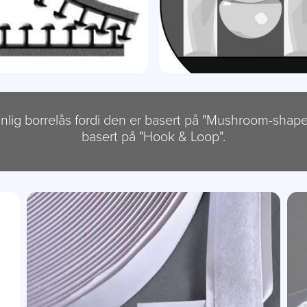
lig borrelås fordi den er basert på "Mushroom-shapes
basert på "Hook & Loop".