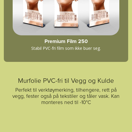
Premium Film 250
Stabil PVC-fri film som ikke buer seg.
Murfolie PVC-fri til Vegg og Kulde
Perfekt til verktøymerking, tilhengere, rett på
vegg, fester også på tekstiler og tåler vask. Kan
monteres ned til -10°C