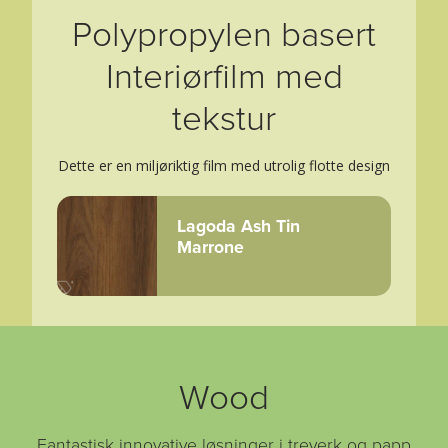
Polypropylen basert
Interiørfilm med
tekstur
Dette er en miljøriktig film med utrolig flotte design
Lagoda Ash Tin
Marrone
Wood
Fantastisk innovative løsninger i treverk og papp