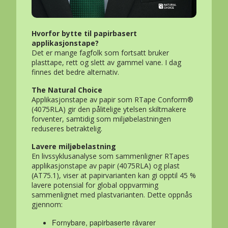
Hvorfor bytte til papirbasert
applikasjonstape?
Det er mange fagfolk som fortsatt bruker
plasttape, rett og slett av gammel vane. I dag
finnes det bedre alternativ.
The Natural Choice
Applikasjonstape av papir som RTape Conform®
(4075RLA) gir den pålitelige ytelsen skiltmakere
forventer, samtidig som miljøbelastningen
reduseres betraktelig.
Lavere miljøbelastning
En livssyklusanalyse som sammenligner RTapes
applikasjonstape av papir (4075RLA) og plast
(AT75.1), viser at papirvarianten kan gi opptil 45 %
lavere potensial for global oppvarming
sammenlignet med plastvarianten. Dette oppnås
gjennom:
Fornybare, papirbaserte råvarer