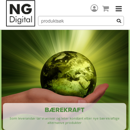
BÆREKRAFT
Som leverandør tar vi ansvar og leter konstant etter nye bærekraftige
alternative produkter