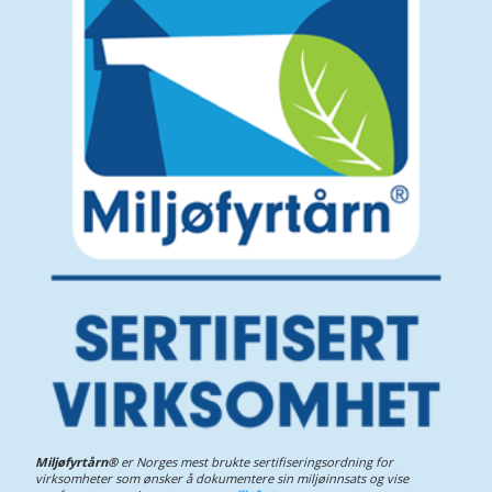
Miljøfyrtårn®
er Norges mest brukte sertifiseringsordning for
virksomheter som ønsker å dokumentere sin miljøinnsats og vise