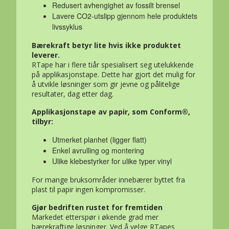
Redusert avhengighet av fossilt brensel
Lavere CO2-utslipp gjennom hele produktets
livssyklus
Bærekraft betyr lite hvis ikke produktet
leverer.
RTape har i flere tiår spesialisert seg utelukkende
på applikasjonstape. Dette har gjort det mulig for
å utvikle løsninger som gir jevne og pålitelige
resultater, dag etter dag.
Applikasjonstape av papir, som Conform®,
tilbyr:
Utmerket planhet (ligger flatt)
Enkel avrulling og montering
Ulike klebestyrker for ulike typer vinyl
For mange bruksområder innebærer byttet fra
plast til papir ingen kompromisser.
Gjør bedriften rustet for fremtiden
Markedet etterspør i økende grad mer
bærekraftige løsninger. Ved å velge RTapes