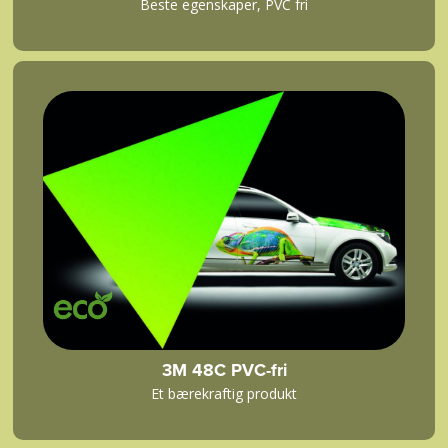
Beste egenskaper, PVC fri
3M 48C PVC-fri
Et bærekraftig produkt