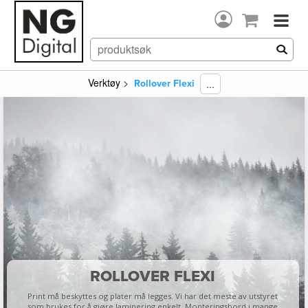
Verktøy
>
...
Rollover Flexi
ROLLOVER FLEXI
Print må beskyttes og plater må legges. Vi har det meste av utstyret
som brukes for å gjøre laminering enkelt. Monteringsbord i mange