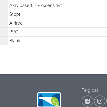
Akrylbasert, Trykksensitivt
Støpt
Airfree
PVC
Blank
Følg oss