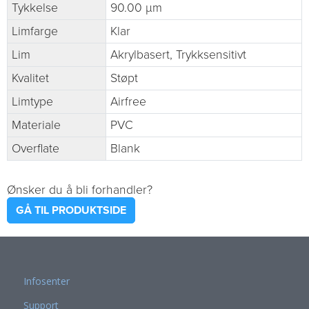
Tykkelse
90.00 µm
Limfarge
Klar
Lim
Akrylbasert, Trykksensitivt
Kvalitet
Støpt
Limtype
Airfree
Materiale
PVC
Overflate
Blank
Ønsker du å bli forhandler?
GÅ TIL PRODUKTSIDE
Infosenter
Support