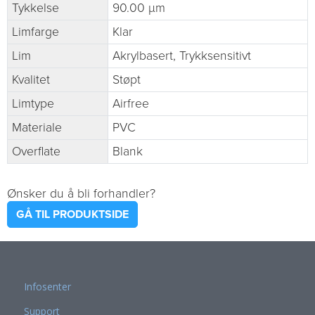
Tykkelse
90.00 µm
Limfarge
Klar
Lim
Akrylbasert, Trykksensitivt
Kvalitet
Støpt
Limtype
Airfree
Materiale
PVC
Overflate
Blank
Ønsker du å bli forhandler?
GÅ TIL PRODUKTSIDE
Infosenter
Support