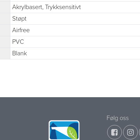
Akrylbasert, Trykksensitivt
Støpt
Airfree
PVC
Blank
Følg oss