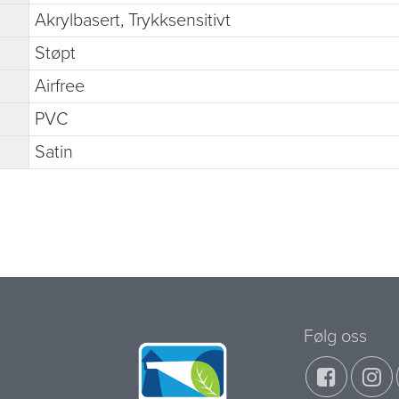
Akrylbasert, Trykksensitivt
Støpt
Airfree
PVC
Satin
Følg oss