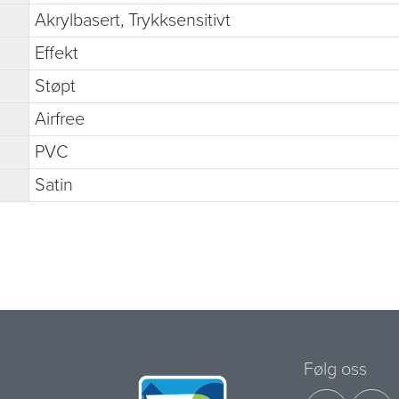
Akrylbasert, Trykksensitivt
Effekt
Støpt
Airfree
PVC
Satin
Følg oss