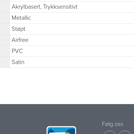
Akrylbasert, Trykksensitivt
Metallic
Støpt
Airfree
PVC
Satin
Følg oss