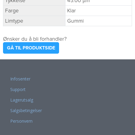
Tykkelse
45.00 µm
Farge
Klar
Limtype
Gummi
Ønsker du å bli forhandler?
GÅ TIL PRODUKTSIDE
Infosenter
Support
Lagerutsalg
Salgsbetingelser
Personvern