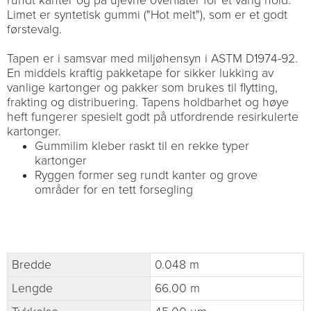
rundt kanter og på ujevne overflater for et varig hold.
Limet er syntetisk gummi ("Hot melt"), som er et godt
førstevalg.
Tapen er i samsvar med miljøhensyn i ASTM D1974-92.
En middels kraftig pakketape for sikker lukking av
vanlige kartonger og pakker som brukes til flytting,
frakting og distribuering. Tapens holdbarhet og høye
heft fungerer spesielt godt på utfordrende resirkulerte
kartonger.
Gummilim kleber raskt til en rekke typer
kartonger
Ryggen former seg rundt kanter og grove
områder for en tett forsegling
Bredde
0.048 m
Lengde
66.00 m