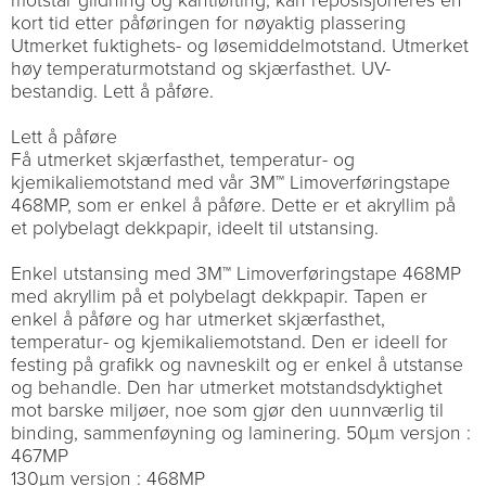
motstår glidning og kantløfting, kan reposisjoneres en
kort tid etter påføringen for nøyaktig plassering
Utmerket fuktighets- og løsemiddelmotstand. Utmerket
høy temperaturmotstand og skjærfasthet. UV-
bestandig. Lett å påføre.
Lett å påføre
Få utmerket skjærfasthet, temperatur- og
kjemikaliemotstand med vår 3M™ Limoverføringstape
468MP, som er enkel å påføre. Dette er et akryllim på
et polybelagt dekkpapir, ideelt til utstansing.
Enkel utstansing med 3M™ Limoverføringstape 468MP
med akryllim på et polybelagt dekkpapir. Tapen er
enkel å påføre og har utmerket skjærfasthet,
temperatur- og kjemikaliemotstand. Den er ideell for
festing på grafikk og navneskilt og er enkel å utstanse
og behandle. Den har utmerket motstandsdyktighet
mot barske miljøer, noe som gjør den uunnværlig til
binding, sammenføyning og laminering. 50µm versjon :
467MP
130µm versjon : 468MP