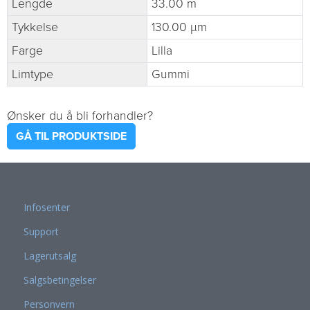
Lengde
33.00 m
Tykkelse
130.00 µm
Farge
Lilla
Limtype
Gummi
Ønsker du å bli forhandler?
GÅ TIL PRODUKTSIDE
Infosenter
Support
Lagerutsalg
Salgsbetingelser
Personvern