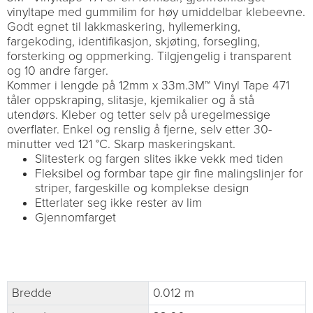
vinyltape med gummilim for høy umiddelbar klebeevne.
Godt egnet til lakkmaskering, hyllemerking,
fargekoding, identifikasjon, skjøting, forsegling,
forsterking og oppmerking. Tilgjengelig i transparent
og 10 andre farger.
Kommer i lengde på 12mm x 33m.3M™ Vinyl Tape 471
tåler oppskraping, slitasje, kjemikalier og å stå
utendørs. Kleber og tetter selv på uregelmessige
overflater. Enkel og renslig å fjerne, selv etter 30-
minutter ved 121 °C. Skarp maskeringskant.
Slitesterk og fargen slites ikke vekk med tiden
Fleksibel og formbar tape gir fine malingslinjer for
striper, fargeskille og komplekse design
Etterlater seg ikke rester av lim
Gjennomfarget
Bredde
0.012 m