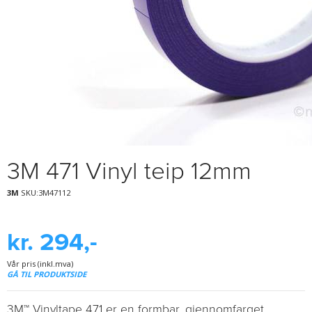
3M 471 Vinyl teip 12mm
3M
SKU:3M47112
kr. 294,-
Vår pris (inkl.mva)
GÅ TIL PRODUKTSIDE
3M™ Vinyltape 471 er en formbar, gjennomfarget