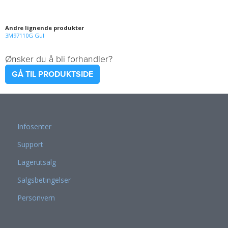
Andre lignende produkter
3M97110G Gul
Ønsker du å bli forhandler?
GÅ TIL PRODUKTSIDE
Infosenter
Support
Lagerutsalg
Salgsbetingelser
Personvern