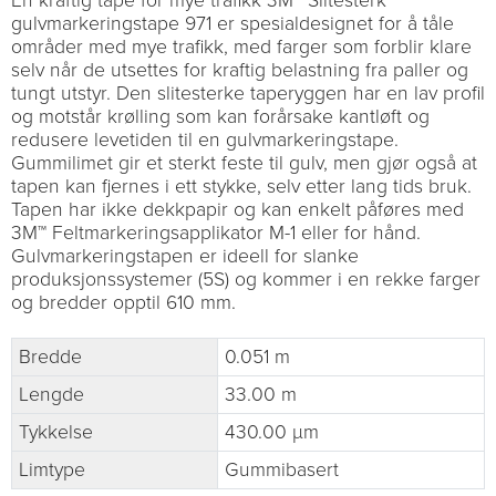
En kraftig tape for mye trafikk 3M™ Slitesterk
gulvmarkeringstape 971 er spesialdesignet for å tåle
områder med mye trafikk, med farger som forblir klare
selv når de utsettes for kraftig belastning fra paller og
tungt utstyr. Den slitesterke taperyggen har en lav profil
og motstår krølling som kan forårsake kantløft og
redusere levetiden til en gulvmarkeringstape.
Gummilimet gir et sterkt feste til gulv, men gjør også at
tapen kan fjernes i ett stykke, selv etter lang tids bruk.
Tapen har ikke dekkpapir og kan enkelt påføres med
3M™ Feltmarkeringsapplikator M-1 eller for hånd.
Gulvmarkeringstapen er ideell for slanke
produksjonssystemer (5S) og kommer i en rekke farger
og bredder opptil 610 mm.
Bredde
0.051 m
Lengde
33.00 m
Tykkelse
430.00 µm
Limtype
Gummibasert