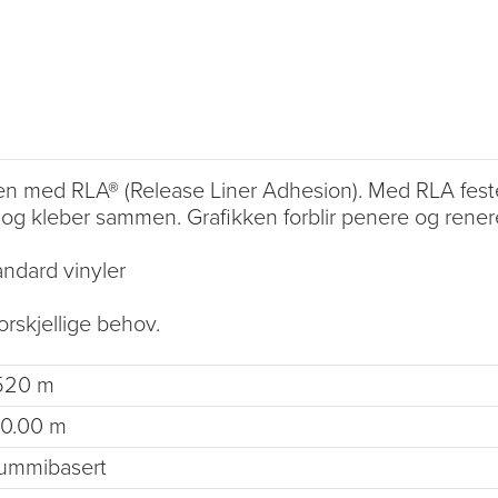
n med RLA® (Release Liner Adhesion). Med RLA fester 
" og kleber sammen. Grafikken forblir penere og renere,
tandard vinyler
orskjellige behov.
.520 m
00.00 m
ummibasert