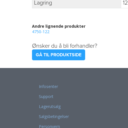
Lagring
12
Andre lignende produkter
4750-122
Ønsker du å bli forhandler?
GÅ TIL PRODUKTSIDE
Infosenter
Support
Lagerutsalg
Salgsbetingelser
Personvern