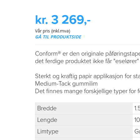
kr. 3 269,-
Vår pris (inkl.mva)
GÅ TIL PRODUKTSIDE
Conform® er den originale påføringstape
det ferdige produktet ikke får "eselører
Sterkt og kraftig papir applikasjon for s
Medium-Tack gummilim
Det finnes mange forskjellige typer for f
Bredde
1
Lengde
1
Limtype
G