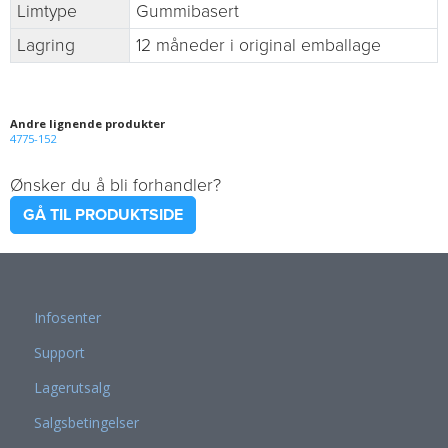
Limtype
Gummibasert
Lagring
12 måneder i original emballage
Andre lignende produkter
4775-152
Ønsker du å bli forhandler?
GÅ TIL PRODUKTSIDE
Infosenter
Support
Lagerutsalg
Salgsbetingelser