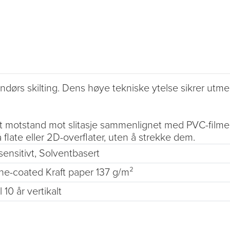
ndørs skilting. Dens høye tekniske ytelse sikrer utme
kt motstand mot slitasje sammenlignet med PVC-filmer
flate eller 2D-overflater, uten å strekke dem.
sensitivt, Solventbasert
one-coated Kraft paper 137 g/m²
l 10 år vertikalt