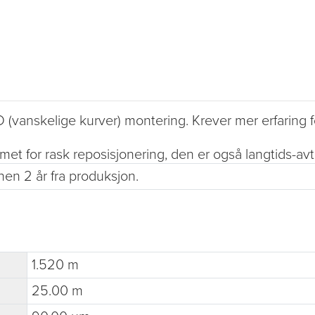
(vanskelige kurver) montering. Krever mer erfaring f
imet for rask reposisjonering, den er også langtids-av
nen 2 år fra produksjon.
1.520 m
25.00 m