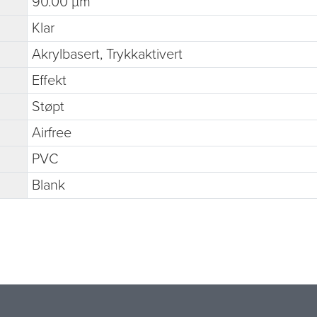
90.00 µm
Klar
Akrylbasert, Trykkaktivert
Effekt
Støpt
Airfree
PVC
Blank