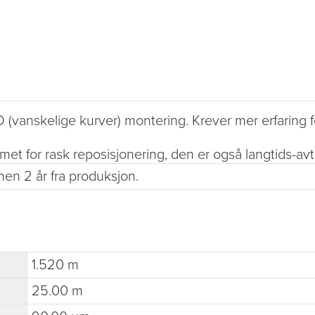
(vanskelige kurver) montering. Krever mer erfaring f
imet for rask reposisjonering, den er også langtids-av
nen 2 år fra produksjon.
1.520 m
25.00 m