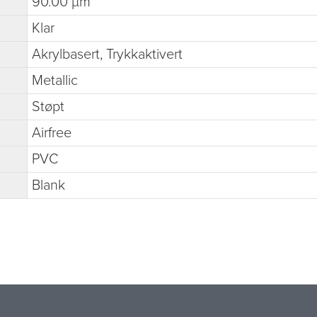
90.00 µm
Klar
Akrylbasert, Trykkaktivert
Metallic
Støpt
Airfree
PVC
Blank