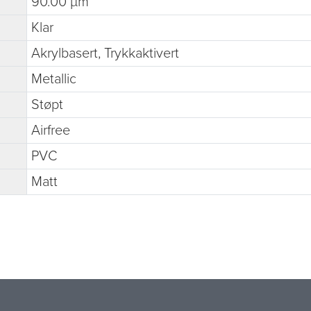
90.00 µm
Klar
Akrylbasert, Trykkaktivert
Metallic
Støpt
Airfree
PVC
Matt