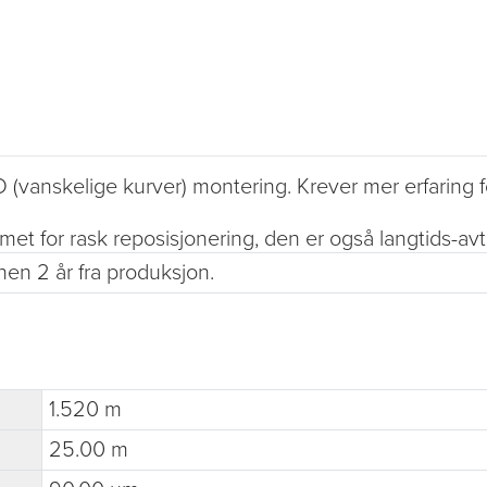
(vanskelige kurver) montering. Krever mer erfaring f
imet for rask reposisjonering, den er også langtids-av
nen 2 år fra produksjon.
1.520 m
25.00 m