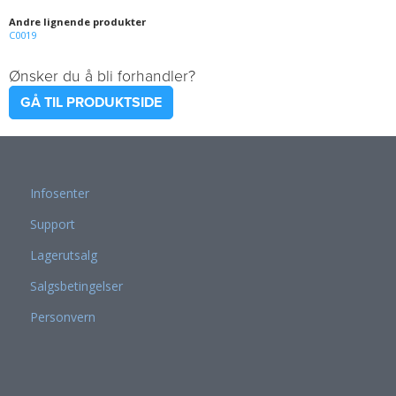
Andre lignende produkter
C0019
Ønsker du å bli forhandler?
GÅ TIL PRODUKTSIDE
Infosenter
Support
Lagerutsalg
Salgsbetingelser
Personvern