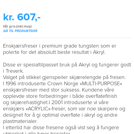
kr. 607,-
Vår pris (inkl.mva)
GÅ TIL PRODUKTSIDE
Enskjærsfreser i premium grade tungsten som er
polerte for det absolutt beste resultat i Akryl.
Disse er spesialtilpasset bruk på Akryl og fungerer godt
i Treverk.
Valget på stikkel gjenspeiler skjærelengde på fresen.
I 1996 introduserte Crown Norge «MULTI-PURPOSE»
enskjærsfreser med stor suksess. Kundene våre
opplevde store forbedringer i både overflatefinish
og skjærehastighet.I 2001 introduserte vi våre
enskjærs «ACRYLIC»-freser, som var noe skarpere og
designet for å gi optimal overflate i akryl og andre
plastmaterialer.
I ettertid har disse fresene også vist seg å fungere
utmerket i alle typer tresorter