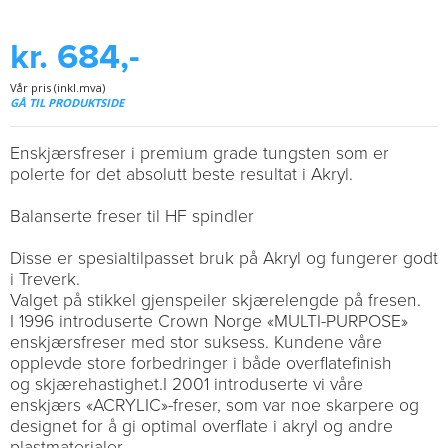
kr. 684,-
Vår pris (inkl.mva)
GÅ TIL PRODUKTSIDE
Enskjærsfreser i premium grade tungsten som er
polerte for det absolutt beste resultat i Akryl.
Balanserte freser til HF spindler
Disse er spesialtilpasset bruk på Akryl og fungerer godt
i Treverk.
Valget på stikkel gjenspeiler skjærelengde på fresen.
I 1996 introduserte Crown Norge «MULTI-PURPOSE»
enskjærsfreser med stor suksess. Kundene våre
opplevde store forbedringer i både overflatefinish
og skjærehastighet.I 2001 introduserte vi våre
enskjærs «ACRYLIC»-freser, som var noe skarpere og
designet for å gi optimal overflate i akryl og andre
plastmaterialer.