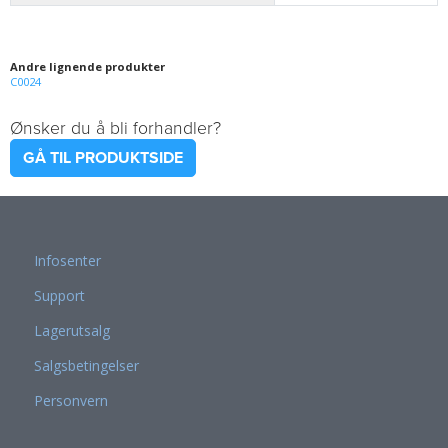
Andre lignende produkter
C0024
Ønsker du å bli forhandler?
GÅ TIL PRODUKTSIDE
Infosenter
Support
Lagerutsalg
Salgsbetingelser
Personvern