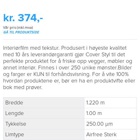
kr. 374,-
Vår pris (inkl.mva)
GÅ TIL PRODUKTSIDE
Interiørfilm med tekstur. Produsert i høyeste kvalitet
med 10 års leverandørgaranti gjør Cover Styl til det
perfekte produktet for å friske opp vegger, møbler og
annet interiør. Finnes i over 250 unike mønster.Bilder
og farger er KUN til forhåndsvisning. For å vite 100%
hvordan produktene er, bør en ha en produktvifte eller
bok med prøver.
Bredde
1.220 m
Lengde
1.00 m
Tykkelse
250.00 µm
Limtype
Airfree Sterk