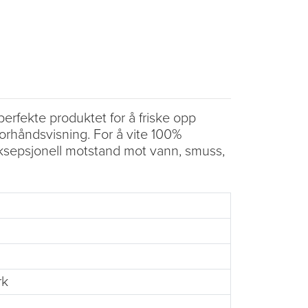
 perfekte produktet for å friske opp
forhåndsvisning. For å vite 100%
eksepsjonell motstand mot vann, smuss,
rk