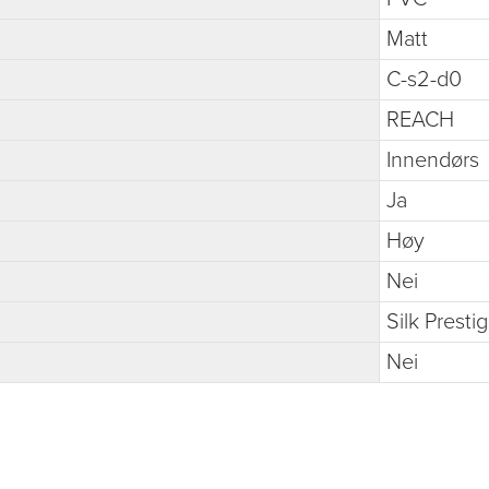
Matt
C-s2-d0
REACH
Innendørs
Ja
Høy
Nei
Silk Presti
Nei