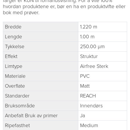
farger er KUN til forhåndsvisning. For å vite 100%
hvordan produktene er, bør en ha en produktvifte eller
bok med prøver.
Bredde
1.220 m
Lengde
1.00 m
Tykkelse
250.00 µm
Effekt
Struktur
Limtype
Airfree Sterk
Materiale
PVC
Overflate
Matt
Standarder
REACH
Bruksområde
Innendørs
Anbefalt Bruk av primer
Ja
Ripefasthet
Medium