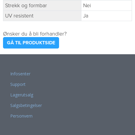
Strekk og formbar
Nei
UV resistent
Ja
Ønsker du å bli forhandler?
GÅ TIL PRODUKTSIDE
Infosenter
Support
Lagerutsalg
Salgsbetingelser
Personvern