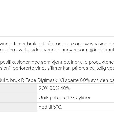
indusfilmer brukes til å produsere one-way vision de
og den svarte siden vender innover som gjør det mu
spesifikasjoner, noe som kjenneteiner alle produktene
sion® perforerte vindusfilmer kan påføres pålitelig ved
ukt, bruk R-Tape Digimask. Vi sparte 60% av tiden på
20% 30% 40%
Unik patentert Grayliner
ned til 5°C.