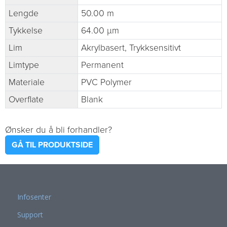
Lengde
50.00 m
Tykkelse
64.00 µm
Lim
Akrylbasert, Trykksensitivt
Limtype
Permanent
Materiale
PVC Polymer
Overflate
Blank
Ønsker du å bli forhandler?
GÅ TIL PRODUKTSIDE
Infosenter
Support