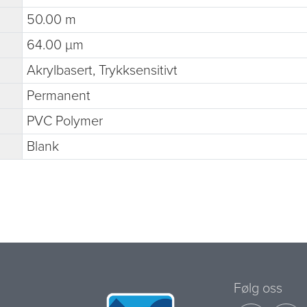
50.00 m
64.00 µm
Akrylbasert, Trykksensitivt
Permanent
PVC Polymer
Blank
Følg oss