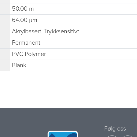
50.00 m
64.00 µm
Akrylbasert, Trykksensitivt
Permanent
PVC Polymer
Blank
Følg oss