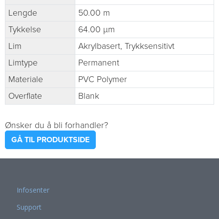
Lengde
50.00 m
Tykkelse
64.00 µm
Lim
Akrylbasert, Trykksensitivt
Limtype
Permanent
Materiale
PVC Polymer
Overflate
Blank
Ønsker du å bli forhandler?
GÅ TIL PRODUKTSIDE
Infosenter
Support