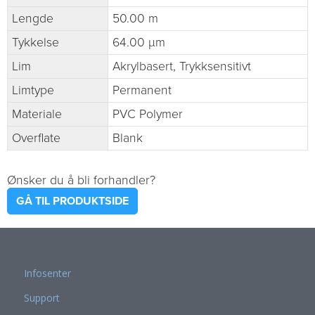
Lengde
50.00 m
Tykkelse
64.00 µm
Lim
Akrylbasert, Trykksensitivt
Limtype
Permanent
Materiale
PVC Polymer
Overflate
Blank
Ønsker du å bli forhandler?
GÅ TIL PRODUKTSIDE
Infosenter
Support