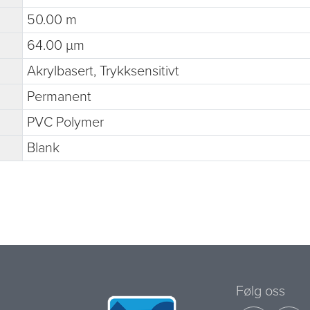
50.00 m
64.00 µm
Akrylbasert, Trykksensitivt
Permanent
PVC Polymer
Blank
Følg oss