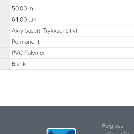
50.00 m
64.00 µm
Akrylbasert, Trykksensitivt
Permanent
PVC Polymer
Blank
Følg oss