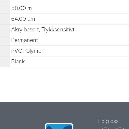
50.00 m
64.00 µm
Akrylbasert, Trykksensitivt
Permanent
PVC Polymer
Blank
Følg oss