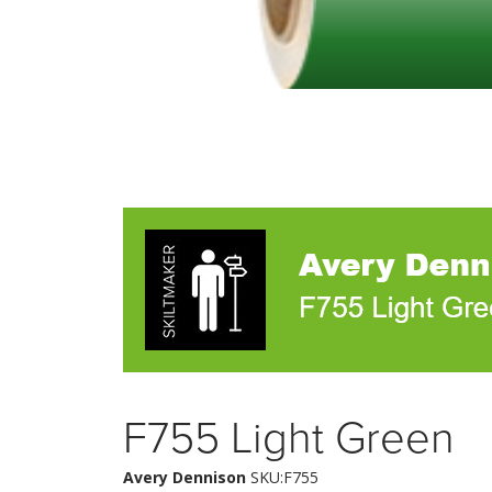
F755 Light Green
Avery Dennison
SKU:F755