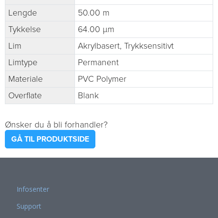
Lengde
50.00 m
Tykkelse
64.00 µm
Lim
Akrylbasert, Trykksensitivt
Limtype
Permanent
Materiale
PVC Polymer
Overflate
Blank
Ønsker du å bli forhandler?
GÅ TIL PRODUKTSIDE
Infosenter
Support