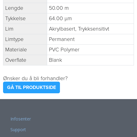
Lengde
50.00 m
Tykkelse
64.00 µm
Lim
Akrylbasert, Trykksensitivt
Limtype
Permanent
Materiale
PVC Polymer
Overflate
Blank
Ønsker du å bli forhandler?
GÅ TIL PRODUKTSIDE
Infosenter
Support