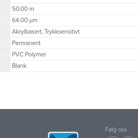
50.00 m
64.00 µm
Akrylbasert, Trykksensitivt
Permanent
PVC Polymer
Blank
Følg oss