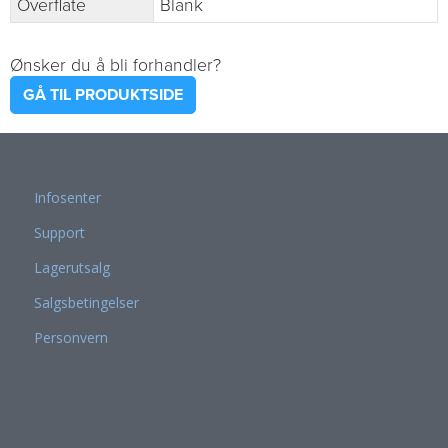
Overflate
Blank
Ønsker du å bli forhandler?
GÅ TIL PRODUKTSIDE
Infosenter
Support
Lagerutsalg
Salgsbetingelser
Personvern