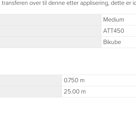
nsferen over til denne etter applisering, dette er ide
Medium
ATT450
Bikube
0.750 m
25.00 m