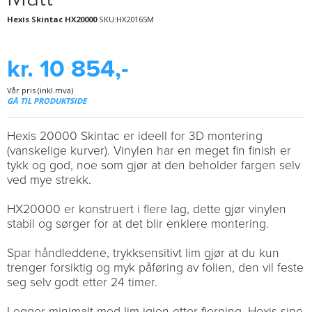
Hexis Skintac HX20000
SKU:HX20165M
kr. 10 854,-
Vår pris (inkl.mva)
GÅ TIL PRODUKTSIDE
Hexis 20000 Skintac er ideell for 3D montering
(vanskelige kurver). Vinylen har en meget fin finish er
tykk og god, noe som gjør at den beholder fargen selv
ved mye strekk.
HX20000 er konstruert i flere lag, dette gjør vinylen
stabil og sørger for at det blir enklere montering.
Spar håndleddene, trykksensitivt lim gjør at du kun
trenger forsiktig og myk påføring av folien, den vil feste
seg selv godt etter 24 timer.
Legger minimalt med lim igjen etter fjerning. Hexis sine