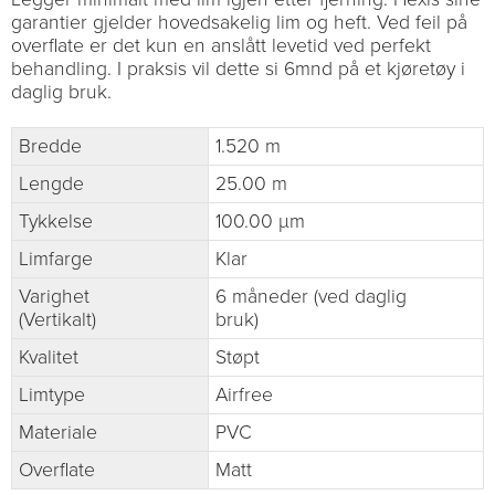
garantier gjelder hovedsakelig lim og heft. Ved feil på
overflate er det kun en anslått levetid ved perfekt
behandling. I praksis vil dette si 6mnd på et kjøretøy i
daglig bruk.
Bredde
1.520 m
Lengde
25.00 m
Tykkelse
100.00 µm
Limfarge
Klar
Varighet
6 måneder (ved daglig
(Vertikalt)
bruk)
Kvalitet
Støpt
Limtype
Airfree
Materiale
PVC
Overflate
Matt