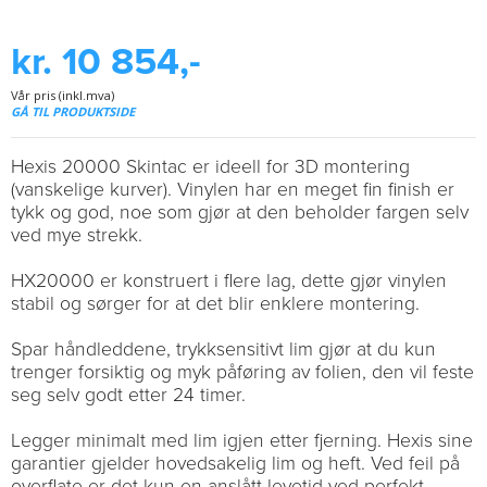
kr. 10 854,-
Vår pris (inkl.mva)
GÅ TIL PRODUKTSIDE
Hexis 20000 Skintac er ideell for 3D montering
(vanskelige kurver). Vinylen har en meget fin finish er
tykk og god, noe som gjør at den beholder fargen selv
ved mye strekk.
HX20000 er konstruert i flere lag, dette gjør vinylen
stabil og sørger for at det blir enklere montering.
Spar håndleddene, trykksensitivt lim gjør at du kun
trenger forsiktig og myk påføring av folien, den vil feste
seg selv godt etter 24 timer.
Legger minimalt med lim igjen etter fjerning. Hexis sine
garantier gjelder hovedsakelig lim og heft. Ved feil på
overflate er det kun en anslått levetid ved perfekt