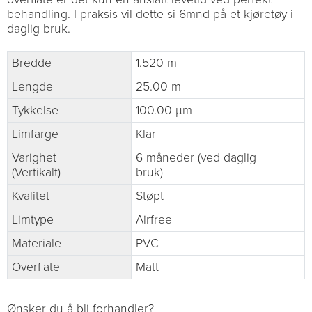
behandling. I praksis vil dette si 6mnd på et kjøretøy i
daglig bruk.
Bredde
1.520 m
Lengde
25.00 m
Tykkelse
100.00 µm
Limfarge
Klar
Varighet
6 måneder (ved daglig
(Vertikalt)
bruk)
Kvalitet
Støpt
Limtype
Airfree
Materiale
PVC
Overflate
Matt
Ønsker du å bli forhandler?